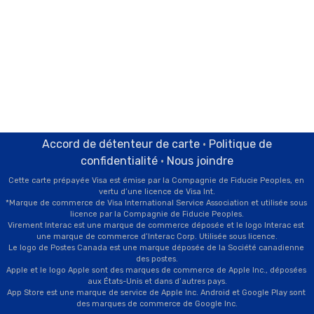
Accord de détenteur de carte
Politique de
confidentialité
Nous joindre
Cette carte prépayée Visa est émise par la Compagnie de Fiducie Peoples, en 
vertu d’une licence de Visa Int.

*Marque de commerce de Visa International Service Association et utilisée sous 
licence par la Compagnie de Fiducie Peoples.

​Virement Interac est une marque de commerce déposée et le logo Interac est 
une marque de commerce d’Interac Corp. Utilisée sous licence.

Le logo de Postes Canada est une marque déposée de la Société canadienne 
des postes.

Apple et le logo Apple sont des marques de commerce de Apple Inc., déposées 
aux États-Unis et dans d’autres pays.

App Store est une marque de service de Apple Inc. Android et Google Play sont 
des marques de commerce de Google Inc.